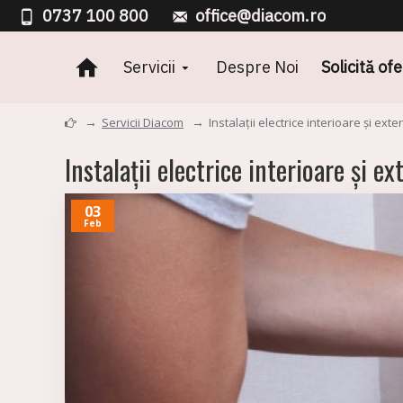
0737 100 800
office@diacom.ro
Servicii
Despre Noi
Solicită of
Servicii Diacom
Instalații electrice interioare și exte
Instalații electrice interioare și ex
03
Feb