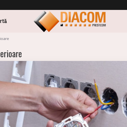
ertă
rioare
terioare