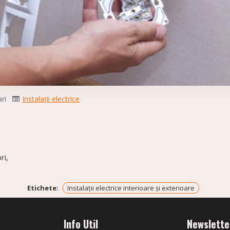
ri
Instalații electrice
ri,
Etichete:
Instalații electrice interioare și exterioare
Info Util
Newslette